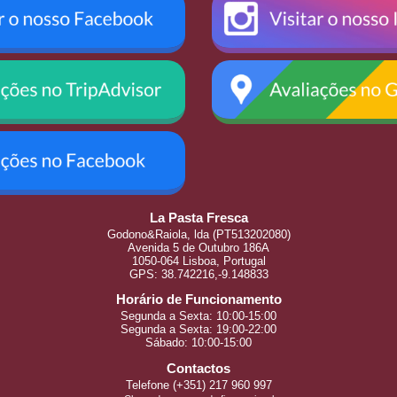
La Pasta Fresca
Godono&Raiola, lda (PT513202080)
Avenida 5 de Outubro 186A
1050-064 Lisboa, Portugal
GPS: 38.742216,-9.148833
Horário de Funcionamento
Segunda a Sexta: 10:00-15:00
Segunda a Sexta: 19:00-22:00
Sábado: 10:00-15:00
Contactos
Telefone (+351) 217 960 997